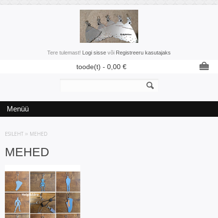
Tere tulemast!
Logi sisse
või
Registreeru kasutajaks
toode(t) -
0,00
€
Menüü
ESILEHT
»
MEHED
MEHED