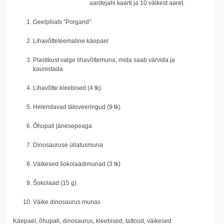
aardejahi kaarti ja 10 väikest aaret.
Geelpliiats “Porgand”
Lihavõtteteemaline käepael
Plastikust valge lihavõttemuna, mida saab värvida ja
kaunistada
Lihavõtte kleebised (4 tk)
Helendavad tätoveeringud (9 tk)
Õhupall jänesepeaga
Dinosauruse üllatusmuna
Väikesed šokolaadimunad (3 tk)
Šokolaad (15 g)
Väike dinosaurus munas
Käepael, õhupall, dinosaurus, kleebised, tattood, väikesed