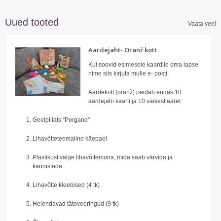
Uued tooted
Vaata veel
Aardejaht- Oranž kott
Kui soovid esimesele kaardile oma lapse
nime siis kirjuta mulle e- posti.
Aardekott (oranž) peidab endas 10
aardejahi kaarti ja 10 väikest aaret.
Geelpliiats “Porgand”
Lihavõtteteemaline käepael
Plastikust valge lihavõttemuna, mida saab värvida ja
kaunistada
Lihavõtte kleebised (4 tk)
Helendavad tätoveeringud (9 tk)