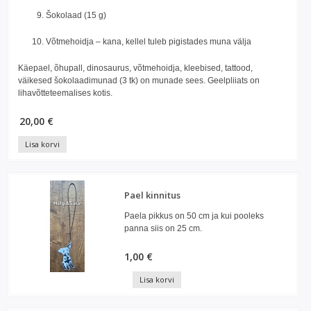
Šokolaad (15 g)
Võtmehoidja – kana, kellel tuleb pigistades muna välja
Käepael, õhupall, dinosaurus, võtmehoidja, kleebised, tattood,
väikesed šokolaadimunad (3 tk) on munade sees. Geelpliiats on
lihavõtteteemalises kotis.
20,00 €
Lisa korvi
Pael kinnitus
Paela pikkus on 50 cm ja kui pooleks
panna siis on 25 cm.
1,00 €
Lisa korvi