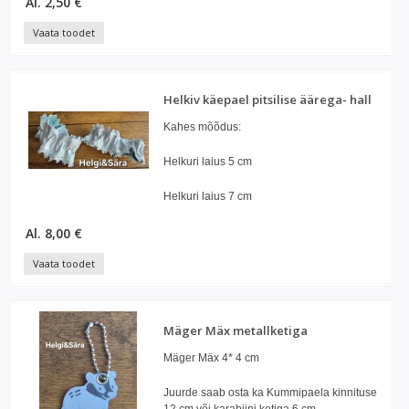
Al. 2,50 €
Vaata toodet
Helkiv käepael pitsilise äärega- hall
Kahes mõõdus:
Helkuri laius 5 cm
Helkuri laius 7 cm
Al. 8,00 €
Vaata toodet
Mäger Mäx metallketiga
Mäger Mäx 4* 4 cm
Juurde saab osta ka Kummipaela kinnituse
12 cm või karabiini ketiga 6 cm.