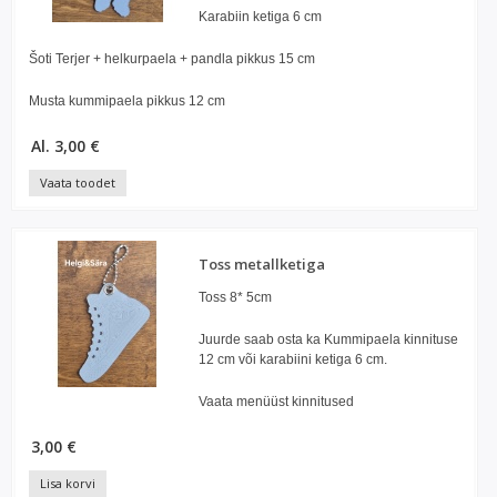
Karabiin ketiga 6 cm
Šoti Terjer + helkurpaela + pandla pikkus 15 cm
Musta kummipaela pikkus 12 cm
Al. 3,00 €
Vaata toodet
Toss metallketiga
Toss 8* 5cm
Juurde saab osta ka Kummipaela kinnituse
12 cm või karabiini ketiga 6 cm.
Vaata menüüst kinnitused
3,00 €
Lisa korvi