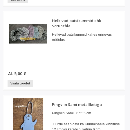
Helkivad patsikummid ehk
Scrunchie
Helkivad patsikummid kahes erinevas
mõõdus.
Al. 5,00 €
Vaata toodet
Pingviin Sami metallketiga
Pingviin Sami 6,5* 5 cm
Juurde saab osta ka Kummipaela kinnituse
12 cm või karabiini ketiga 6 cm.