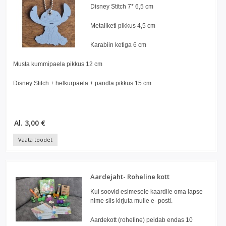
Disney Stitch 7* 6,5 cm
Metallketi pikkus 4,5 cm
Karabiin ketiga 6 cm
Musta kummipaela pikkus 12 cm
Disney Stitch + helkurpaela + pandla pikkus 15 cm
Al. 3,00 €
Vaata toodet
Aardejaht- Roheline kott
Kui soovid esimesele kaardile oma lapse
nime siis kirjuta mulle e- posti.
Aardekott (roheline) peidab endas 10