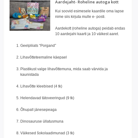
Aardejaht- Roheline autoga kott
Kui soovid esimesele kaardile oma lapse
nime siis kirjuta mulle e- posti.
Aardekott (roheline autoga) peidab endas
10 aardejahi kaarti ja 10 väikest aaret.
Geelpliiats “Porgand”
Lihavõtteteemaline käepael
Plastikust valge lihavõttemuna, mida saab värvida ja
kaunistada
Lihavõtte kleebised (4 tk)
Helendavad tätoveeringud (9 tk)
Õhupall jänesepeaga
Dinosauruse üllatusmuna
Väikesed šokolaadimunad (3 tk)