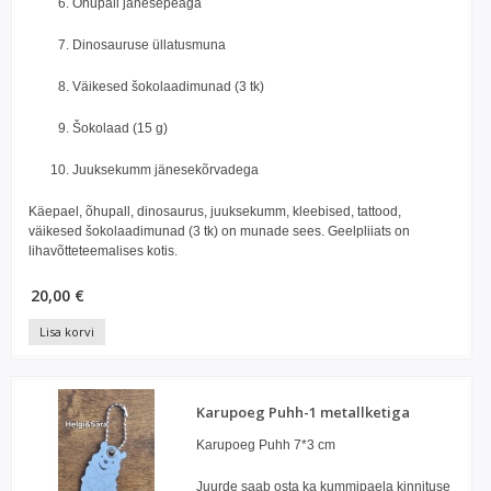
Õhupall jänesepeaga
Dinosauruse üllatusmuna
Väikesed šokolaadimunad (3 tk)
Šokolaad (15 g)
Juuksekumm jänesekõrvadega
Käepael, õhupall, dinosaurus, juuksekumm, kleebised, tattood,
väikesed šokolaadimunad (3 tk) on munade sees. Geelpliiats on
lihavõtteteemalises kotis.
20,00 €
Lisa korvi
Karupoeg Puhh-1 metallketiga
Karupoeg Puhh 7*3 cm
Juurde saab osta ka kummipaela kinnituse