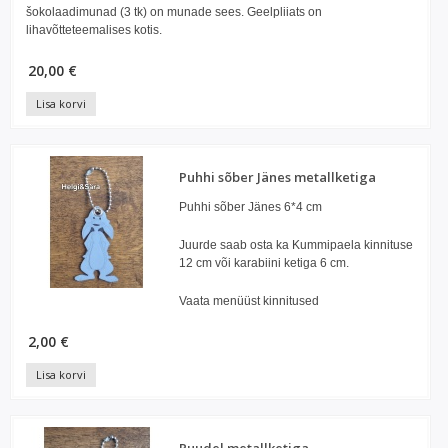
šokolaadimunad (3 tk) on munade sees. Geelpliiats on
lihavõtteteemalises kotis.
20,00 €
Lisa korvi
Puhhi sõber Jänes metallketiga
Puhhi sõber Jänes 6*4 cm
Juurde saab osta ka Kummipaela kinnituse
12 cm või karabiini ketiga 6 cm.
Vaata menüüst kinnitused
2,00 €
Lisa korvi
Puudel metallketiga