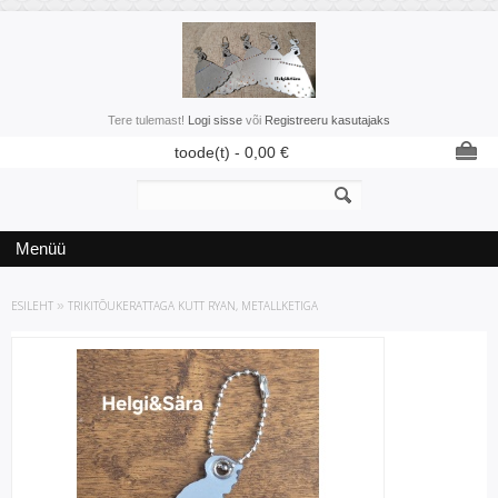
Tere tulemast!
Logi sisse
või
Registreeru kasutajaks
toode(t) -
0,00
€
Menüü
ESILEHT
»
TRIKITÕUKERATTAGA KUTT RYAN, METALLKETIGA