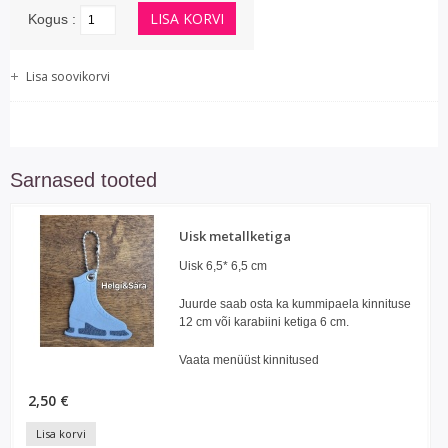
Kogus :
Lisa soovikorvi
Sarnased tooted
Uisk metallketiga
Uisk 6,5* 6,5 cm
Juurde saab osta ka kummipaela kinnituse
12 cm või karabiini ketiga 6 cm.
Vaata menüüst kinnitused
2,50 €
Lisa korvi