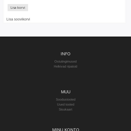
Lisa korvi
Lisa soovikorvi
INFO
Ostutingimused
Helkivad ripatsid
MUU
Soodustooted
Uued tooted
Sisukaart
MINU KONTO