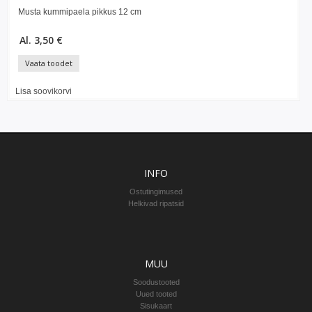
Musta kummipaela pikkus 12 cm
Al. 3,50 €
Vaata toodet
Lisa soovikorvi
INFO
Ostutingimused
Helkivad ripatsid
MUU
Soodustooted
Uued tooted
Sisukaart